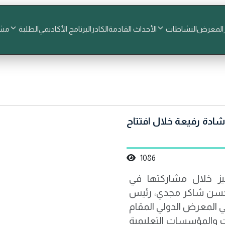
المعرض
النشاطات
الأحداث القادمة
الكادر
البرنامج الأكاديمي
الطلبة
مشا
لق في EURIE 2026 وتحصد إشادة رفيعة خلال افتتاح
1086
يز خلال مشاركتها في
ذ الدكتور حسن شاكر مجدي، رئيس
في المعرض الدولي المقام
والمؤسسات التعليمية