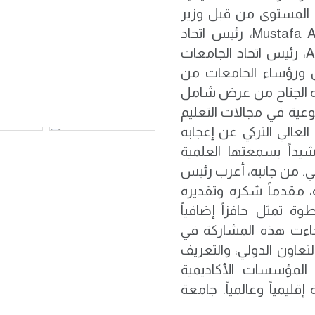
ة المستوى من قبل وزير
التعليم العالي التركي، برفقة الأستاذ الدكتور Mustafa Aydın، رئيس اتحاد
الجامعات الأوراسية، والأستاذ الدكتور Amr Salama، رئيس اتحاد الجامعات
ن ورؤساء الجامعات من
منه الجناح من عرض شامل
لنوعية في مجالات التعليم
العالي التركي عن إعجابه
يداً بسمعتها العلمية
لي. من جانبه، أعرب رئيس
، مقدماً شكره وتقديره
ة تمثل حافزاً إضافياً
وجاءت هذه المشاركة في
لتعاون الدولي، والتعريف
 المؤسسات الأكاديمية
قليمياً وعالمياً. جامعة