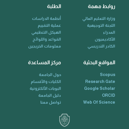
روابط مهمة
الطلبة
وزارة التعليم العالي
أنظمة الدراسات
اللجنة التوجيهية
عملية التقييم
المدراء
الهيكل التنظيمي
الأكاديميون
القواعد واللوائح
الكادر التدريسي
معلومات الخريجين
المواقع البحثية
مركز المساعدة
Scopus
حول الجامعة
Research Gate
الكليات والأقسام
Google Scholar
البوبات الألكترونية
ORCID
دليل الجامعة
Web Of Science
تواصل معنا