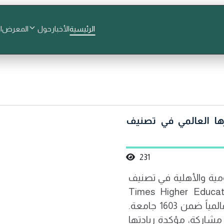
الرئيسية
الأخبار
حول
المعرض
ا
ها العالمي في تصنيف
231
مية والأهلية في تصنيف
ير والاستدامة (Times Higher Education Impact
Rankings 2026)، وحصلت على المرتبة (201–300) عالمياً ضمن 1603 جامعة.
تبة الأولى عراقياً بين 43 جامعة مشاركة، مؤكدة ريادتها