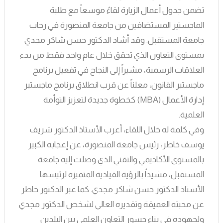
تضمن جدول أعمال الزيارة لقاءً موسعاً مع طلبة
الماجستير المستضافين من جامعة المنصورة في رحاب
جامعة المستقبل. وقد أشاد الدكتور حسن شاكر مجدي
بمستوى التعاون الذي تحقق خلال عام واحد فقط من بدء
العلاقات الرسمية، مشيراً إلى النجاح في تفعيل برنامج
ماجستير القانون، معلناً عن قرب انطلاق برنامج ماجستير
إدارة الأعمال (MBA) كخطوة جديدة لتعزيز التوأمة
العلمية.
وفي كلمة له خلال اللقاء، أعرب الأستاذ الدكتور شريف
يوسف خاطر، رئيس جامعة المنصورة، عن إعجابه الكبير
بالمستوى الأكاديمي والتقني الذي وصلت إليه جامعة
المستقبل، مشيداً بالرؤية القيادية المتميزة لرئيسها
الأستاذ الدكتور حسن شاكر مجدي. كما عبر الدكتور خاطر
عن محبته العميقة وتقديره العالي لشخص الدكتور مجدي
ولجهوده في بناء جسور التعاون العلمي بين البلدين