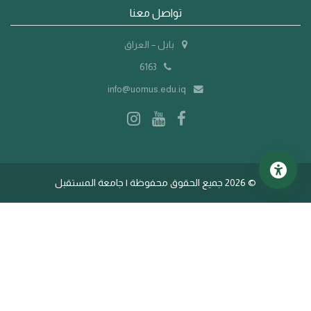
تواصل معنا
بابل – العراق
6163
info@uomus.edu.iq
©
2026 جميع الحقوق محفوظة | جامعة المستقبل