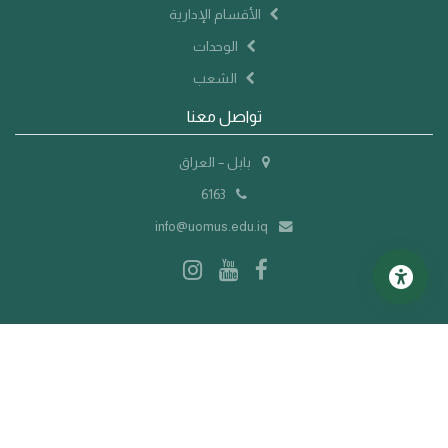
الأقسام الإدارية
الوحدات
الشعب
تواصل معنا
بابل – العراق
6163
info@uomus.edu.iq
©
2026 جميع الحقوق محفوظة | جامعة المستقبل