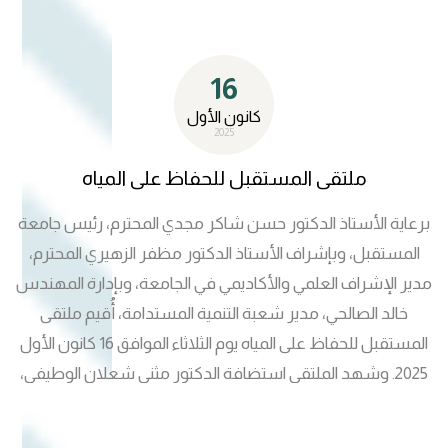
السلبية للعنف الأسري. الهدف 5: المساواة بين الجنسين، عبر
تمكين المرأة وتعزيز دورها في مواجهة العنف وحماية حقوقها
16
داخل الأسرة والمجتمع. وتؤكد هذه الفعالية حرص المؤسسة
على نشر الوعي وبناء جيل واعٍ قادر على مواجهة الظواهر
كانون الأول
2025
السلبية، والمساهمة في تحقيق بيئة جامعية ومجتمعية آمنة
وخالية من العنف.
ملتقى المستقبل للحفاظ على المياه
برعاية الأستاذ الدكتور حسن شاكر مجدي المحترم، رئيس جامعة
المستقبل، وبإشراف الأستاذ الدكتور مظفر الزهيري المحترم،
مدير الإشراف العلمي والأكاديمي في الجامعة، وبإدارة المهندس
خالد الصالحي، مدير شعبة التنمية المستدامة، أُقيم ملتقى
المستقبل للحفاظ على المياه يوم الثلاثاء الموافق 16 كانون الأول
2025. وشهد الملتقى استضافة الدكتور مثنى شعلان الوطيفي،
مدير الموارد المائية في محافظة بابل، إلى جانب عدد من
المهندسين المختصين من المديرية. كما حضرت الملتقى