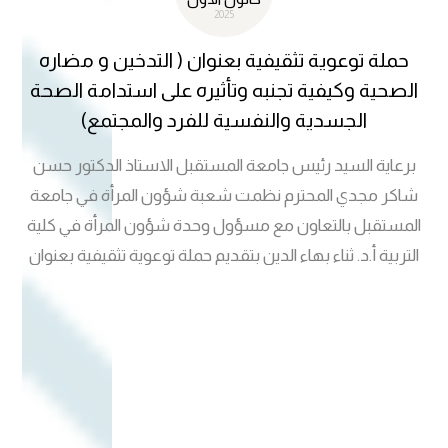
2025
حملة توعوية تثقيفية بعنوان ( التدخين و مضاره
الصحية وكيفية تجنبه وتأثيره على استدامة الصحة
الجسدية والنفسية للفرد والمجتمع)
برعاية السيد رئيس جامعة المستقبل الاستاذ الدكتور حسن
شاكر مجدي المحترم نظمت شعبة شؤون المرأة في جامعة
المستقبل بالتعاون مع مسؤول وحدة شؤون المرأة في كلية
التربية أ.د. ثناء بهاء الدين بتقديم حملة توعوية تثقيفية بعنوان
(التدخين و مضاره الصحية وكيفية تجنبه وتأثيره على استدامة
الصحة الجسدية والنفسية للفرد والمجتمع )وذلك في يوم الأحد
المصادف ٧/ ١٢ / ٢٠٢٥ الساعة الحادية عشر صباحا. في البناية
الأنسانية الطابق الخامس ، وقد شارك في حملة التوعية
مسؤولات لجان شؤون المرأة في جميع أقسام الكلية فضلا عن
مشاركة رؤساء الأقسام وبعض تدريسي وطلبة الكلية، ويقع