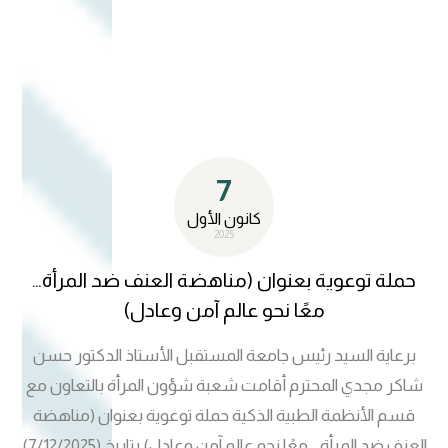
في تنظيم الفعالية وتضمنت الحملة التعريف بفيروس نقص
المناعة البشري، وطرق انتقاله، وسبل الوقاية منه، إضافة إلى
التأكيد على أهمية الوعي الصحي داخل المجتمع الجامعي، ودور
العلاجات الحديثة في تمكين المصابين من حياة مستقرة. وتأتي
هذه الفعالية ضمن جهود شعبة شؤون المرأة في دعم الصحة
العامة ونشر الوعي، وبما ينسجم مع الهدف الثالث من أهداف
7
التنمية المستدامة (الصحة الجيدة والرفاه).
كانون الأول
2025
حملة توعوية بعنوان (مناهضة العنف ضد المرأة…
معًا نحو عالم آمن وعادل)
برعاية السيد رئيس جامعة المستقبل الأستاذ الدكتور حسن
شاكر مجدي المحترم أقامت شعبة شؤون المرأة بالتعاون مع
قسم الأنظمة الطبية الذكية حملة توعوية بعنوان (مناهضة
العنف ضد المرأة… معًا نحو عالم آمن وعادل) بتاريخ (7/12/2025)