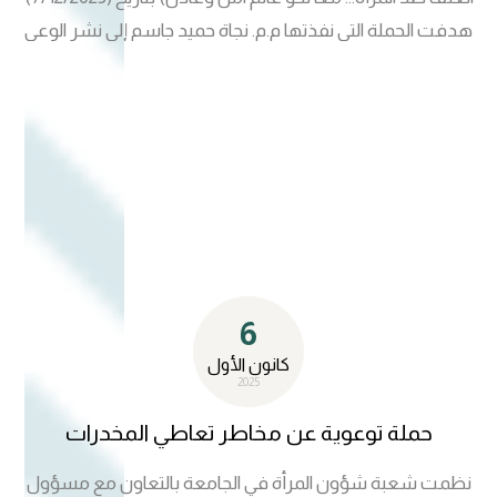
هدفت الحملة التي نفذتها م.م. نجاة حميد جاسم إلى نشر الوعي
بخطورة العنف الجسدي والنفسي والاقتصادي والرقمي ضد
المرأة، وبيان آثاره السلبية على الأسرة والمجتمع. وتضمنت
الفعاليات عرض مواد توعوية، وتقديم إرشادات للوقاية والتعامل
مع حالات العنف، والتعريف بجهات الدعم المتاحة، إضافة إلى
رسائل تشجع على تمكين المرأة وبناء بيئة آمنة. وتأتي هذه
المبادرة ضمن توجه جامعة المستقبل لتعزيز القيم الإنسانية
ونشر ثقافة احترام المرأة وحمايتها
6
كانون الأول
2025
حملة توعوية عن مخاطر تعاطي المخدرات
نظمت شعبة شؤون المرأة في الجامعة بالتعاون مع مسؤول