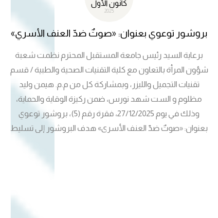
كانون الأول
2025
بروشور توعوي بعنوان: «صوتٌ ضدّ العنف الأسري»
برعاية السيد رئيس جامعة المستقبل المحترم نظمت شعبة
شؤون المرأة بالتعاون مع كلية التقنيات الصحية والطبية / قسم
تقنيات التجميل والليزر، وبمشاركة كل من م.م. هيمن وليد
مظلوم و الست شهد نورس، ضمن ركيزة الوقاية والحماية،
وذلك في يوم 27/12/2025، فقرة رقم (5)، بروشور توعوي
بعنوان: «صوتٌ ضدّ العنف الأسري» هدف البروشور إلى تسليط
الضوء على مخاطر العنف الأسري وآثاره النفسية والاجتماعية،
وتعزيز وعي الطالبات بأهمية حماية الذات، وسبل التعامل الصحيح
مع حالات العنف داخل الأسرة، إضافة إلى نشر ثقافة الاحترام
والحوار وبناء بيئة أسرية آمنة وداعمة. ويأتي إقامة هذا النشاط
انسجاماً مع أهداف التنمية المستدامة، ولاسيما: الهدف 3: الصحة
الجيدة والرفاه، من خلال دعم الصحة النفسية وتقليل الآثار