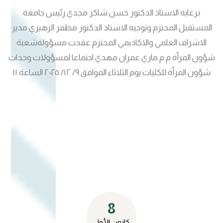
برعاية الاستاذ الدكتور حسن شاكر مجدي رئيس جامعة
المستقبل المحترم وتوجيه الاستاذ الدكتور مظفر الزهيري مدير
الاشراف العلمي والاكاديمي المحترم عقدت مسؤولةشعبة
شؤون المرأة م.م.ماري عمران مهدي اجتماعا لمسؤولات وحدات
شؤون المرأة للكليات يوم الثلاثاء الموافق ٩/ ١٢/ ٢٠٢٥ الساعة ١١
صباحا قدم الاستاذ الدكتور مظفر الزهيري التوجيهات والتوصيات
بشأن اقامة الورش التوعوية للمنتسبات والطالبات للقضايا التي
تخص المرأة كما اكد على اقامة الورش والمبادرات والانشطة التي
يتم من خلالها دعم المرأة . تم خلال الاجتماع توزيع اجندة الاجتماع
التي تضمنت الترحيب والتعريف بالعضوات وتوضيح الادوار
والمسؤوليات كما تم مناقشة خطة العمل السنوية / الفصلية (
الركائز والمحاور) والتركيز على اهداف التنمية المستدامة ومنها
الهدف الخامس ( المساواة بين الجنسين والهدف الرابع التعليم
8
الجيد ) . وتم توزيع المهام وتحديد اليات المتابعة للكتب الصادرة
والوزارة وتوثيق النشاطات .
كانون الأول