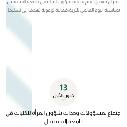
عمران مهدي تقيم شعبة شؤون المرأة في جامعة المستقبل
بمناسبة اليوم العالمي للتربة،فعالية توعوية تهدف إلى تسليط
الضوء على أهمية التربة ودورها الحيوي في تحقيق الأمن الغذائي
والحفاظ على البيئة والتنمية المستدامة، فضلاً عن تعزيز الوعي
بأهمية حمايتها من التلوث والتدهور، وبما ينسجم مع أهداف
التنمية المستدامة. وقد زارت المهندس الخبير الست سعدية
فليح حسون رئيسة جمعية معا لحماية الانسان والبيئة المنسق
الوطني للشبكة العربية للبيئة والتنمية من كردستان العراق يوم
الاثنين الموافق 15/ 12/ 2025 زارت شعبة شؤون المرأة في
الجامعة وابدت رغبتها بالتعاون لاقامة دورات وورش عن البيئة
13
والمناخ ودور المرأة في الحفاظ على البيئة وترشيد استخدام المياه
لتحقيق اهداف الاستدامة منها الهدف ١٣ العمل المناخي
كانون الأول
2025
والهدف ١٧ عقد الشراكات لتحقيق الاهداف
اجتماع لمسؤولات وحدات شؤون المرأة للكليات في
جامعة المستقبل