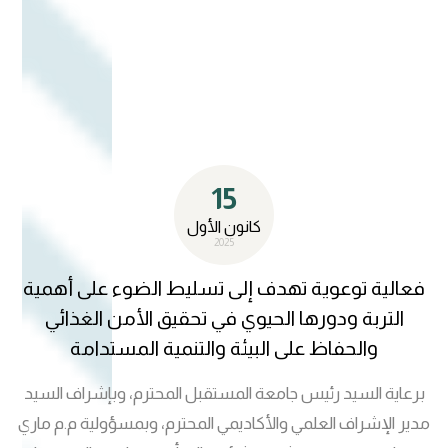
مسؤولة شعبة شؤون المرأة، م.م. ماري عمران مهدي، برفقة
عدد من عضوات الشعبة. وقدّم الأستاذ الدكتور مظفر الزهيري
خلال الملتقى نبذة تعريفية عن تميّز جامعة المستقبل في مجالي
الاستدامة والبحث العلمي. كما ألقى الدكتور مثنى شعلان
الوطيفي محاضرة تناول فيها واقع مديرية الموارد المائية في
محافظة بابل، مؤكداً أهمية ترشيد استهلاك المياه والحفاظ
15
على البيئة في إطار تحقيق أهداف التنمية المستدامة.
كانون الأول
2025
فعالية توعوية تهدف إلى تسليط الضوء على أهمية
التربة ودورها الحيوي في تحقيق الأمن الغذائي
والحفاظ على البيئة والتنمية المستدامة
برعاية السيد رئيس جامعة المستقبل المحترم، وبإشراف السيد
مدير الإشراف العلمي والأكاديمي المحترم، وبمسؤولية م.م ماري