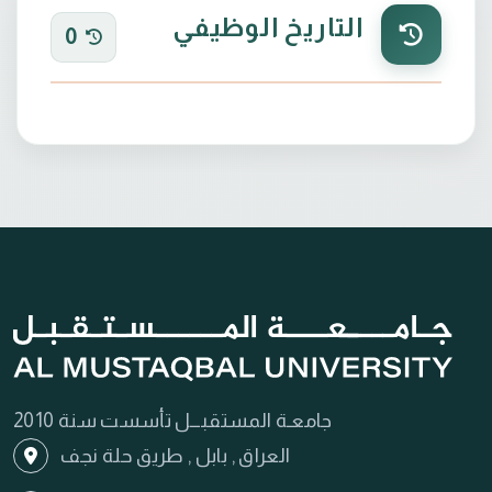
التاريخ الوظيفي
0
جامعـة المستقبـــل تأسست سنة 2010
العراق , بابل , طريق حلة نجف