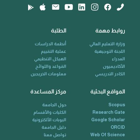
روابط مهمة
الطلبة
وزارة التعليم العالي
أنظمة الدراسات
اللجنة التوجيهية
عملية التقييم
المدراء
الهيكل التنظيمي
الأكاديميون
القواعد واللوائح
الكادر التدريسي
معلومات الخريجين
المواقع البحثية
مركز المساعدة
Scopus
حول الجامعة
Research Gate
الكليات والأقسام
Google Scholar
البوبات الألكترونية
ORCID
دليل الجامعة
Web Of Science
تواصل معنا