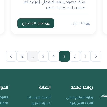
شاكر محمود ,شهد ناظم علي, زهراء طاهر
محسن ,زينب محمد حسين
616 تحميل
تحميل المشروع
12
...
5
4
3
2
1
روابط مهمة
الطلبة
الموا
لعلمي
وزارة التعليم العالي
أنظمة الدراسات
opus
اللجنة التوجيهية
عملية التقييم
 Gate