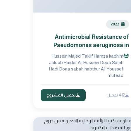
2022
Antimicrobial Resistance of
Pseudomonas aeruginosa in
Iraqi Patients infected with
Hussein Majed Taklif Hamza kadhim
SARS-CoV-2
Jaloob Haider Ali Hussein Doaa Saleh
Hadi Doaa sabah habthur Ali Youssef
muteab
412 تحميل
تحميل المشروع