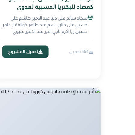
كمضاد للبكتريا المسببة لعدوى
الحروق
سجاد سالم علي دنيا عبد الامير هاشم علي
حسين علي حنان باسم عبد طاهر ذوالفقار عامر
حسين ريا اكرم ناجي امير عبد الامير عليوي
564 تحميل
تحميل المشروع