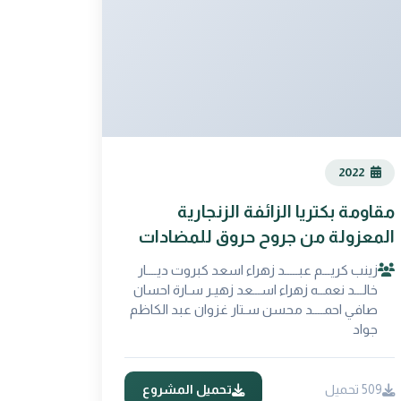
2022
مقاومة بكتريا الزائفة الزنجارية
المعزولة من جروح حروق للمضادات
البكتيرية
زينب كريـــم عبـــــد زهراء اسعد كبروت ديــــار
خالـــد نعمــه زهراء اســـعد زهيـر سـارة احسان
صافي احمــــد محسن سـتار غزوان عبد الكاظم
جواد
509 تحميل
تحميل المشروع