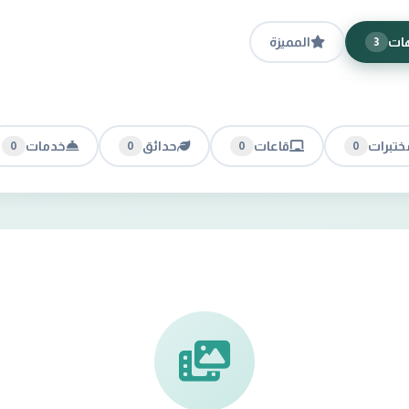
ات
المميزة
3
ختبرات
قاعات
حدائق
خدمات
0
0
0
0