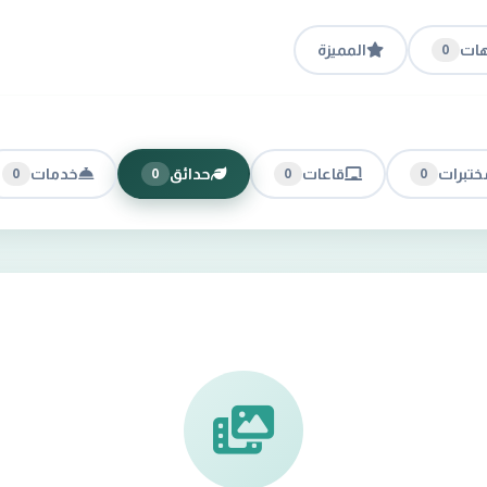
هات
المميزة
0
ختبرات
قاعات
حدائق
خدمات
0
0
0
0