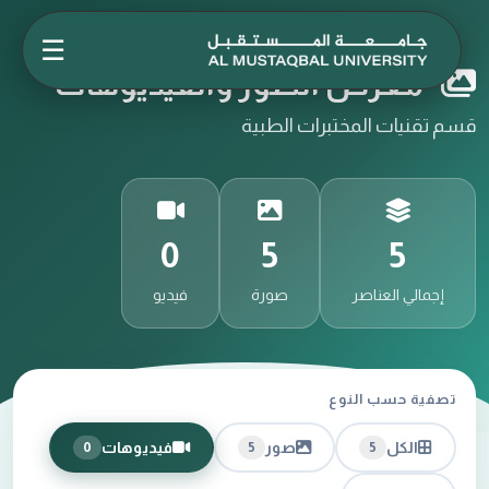
☰
معرض الصور والفيديوهات
قسم تقنيات المختبرات الطبية
0
5
5
إجمالي العناصر
صورة
فيديو
تصفية حسب النوع
الكل
صور
فيديوهات
0
5
5