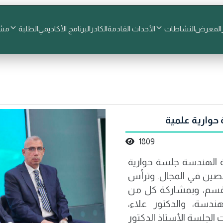
المعرض
النشاطات
الأحداث القادمة
الكادر
البرنامج الأكاديمي
الطلبة
مشا
حوارية علمية
1809
 الهندسة جلسة حوارية
صصين في المجال. وترأس
القسم، وبمشاركة كل من
ندسة، والدكتور علاء،
br /> />كما استضافت الجلسة الأستاذ الدكتور