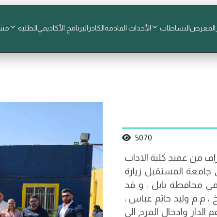
المعرض
النشاطات
الأحداث القادمة
الكادر
البرنامج الأكاديمي
الطلبة
مشا
5070
راف من عميد كلية الاداب
الإعلام في جامعة المستقبل زيارة
ر الزهور للايتام يوم الاحد المصادف 10/3/2024 في محافظة بابل ، و قد
، م.م وليد حاتم عباس ،
لدار وادخال الفرح الى