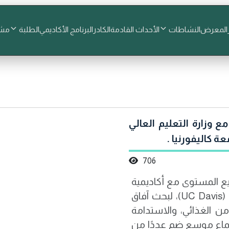
المعرض
النشاطات
الأحداث القادمة
الكادر
البرنامج الأكاديمي
الطلبة
مشا
 وزارة التعليم العالي
ة كاليفورنيا .
706
ع المستوى مع أكاديمية
التكنولوجيا الزراعية في جامعة كاليفورنيا – ديفيس (UC Davis)، لبحث آفاق
من الغذائي، والاستدامة
ماع موسع ضم عددًا من