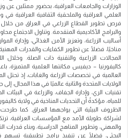
الوزارات والجامعات العراقية، بحضور ممثلين عن وزار
العلمي العراقية والملحقية الثقافية العراقية ف
فرص تطوير القطاع الزراعي في العراق من خلال ت
والبرامج الأكاديمية المتقدمة. وتناول الاجتماع م
أساليب الزراعة، وتعزيز الأمن الغذائي، وإدارة الموارد
مناخيًا، فضلًا عن تطوير الكفاءات والقدرات المهنية 
المجالات الزراعية والتقنية ذات الصلة. وخلال 
كاليفورنيا – ديفيس مكانتها العلمية المتميزة، باع
العالمية في تخصصات الزراعة والغابات، إذ تحتل ال
الولايات المتحدة والثانية عالميًا في هذا المجال، إلى
تقنيات الري، وإدارة الجفاف، والزراعة في البيئات ال
للمياه، مؤكدةً أن التحديات المناخية في ولاية كاليفور
الظروف البيئية التي يواجهها العراق. كما طرحت ا
لشراكة طويلة الأمد مع المؤسسات العراقية، ترتكز
والمهني، وتطوير المناهج الدراسية، وبناء قدرات الت
البحثي، فضلًا عن تنفيذ برامج تطبيقية تسهم في