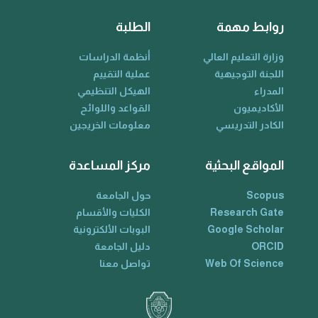
روابط مهمة
الطلبة
وزارة التعليم العالي
أنظمة الدراسات
اللجنة التوجيهية
عملية التقييم
المدراء
الهيكل التنظيمي
الأكاديميون
القواعد واللوائح
الكادر التدريسي
معلومات الخريجين
المواقع البحثية
مركز المساعدة
Scopus
حول الجامعة
Research Gate
الكليات والأقسام
Google Scholar
البوبات الألكترونية
ORCID
دليل الجامعة
Web Of Science
تواصل معنا