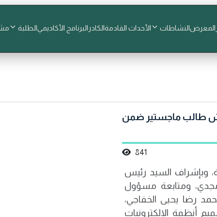
المعرض
النشاطات
الأحداث القادمة
الكادر
البرنامج الأكاديمي
الطلبة
مشا
قش طالب ماجستير ضمن
841
 وبإشراف السيد رئيس
مجدي، ومتابعة مسؤول
حمد رضا يحيى الخفاجي،
م أنظمة الإلكترونيات