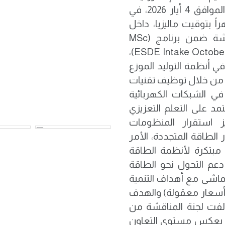
المشترك مع جامعة العلوم الماليزية، يوم الاثنين الموافق 4 أيار 2026، في
 9:30 صباحاً بتوقيت العراق و2:30 ظهراً بتوقيت ماليزيا، داخل
الحرم الجامعي لجامعة المستقبل. وجرت المناقشة ضمن برنامج (MSc
ESDE Intake October 2024 – Offshore Al-Mustaqbal University, Iraq)،
 أنظمة التوليد الموزع
ي، من خلال توظيف تقنيات
في الشبكات الكهربائية
مد على التعلم التعزيزي
 استقرار المنظومات
لطاقة المتجددة، الأمر
 مبتكرة لأنظمة الطاقة
عم التحول نحو الطاقة
يتماشى مع أهداف التنمية
بأسعار معقولة) والهدف
تألفت لجنة المناقشة من
ما يعكس مستوى التعاون