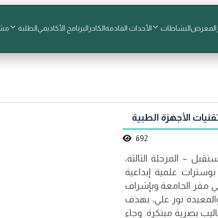
المعرض
النشاطات
الأحداث القادمة
الكادر
البرنامج الأكاديمي
الطلبة
مشا
نيات الأجهزة الطبية
692
بل – المرحلة الثالثة،
صميم بوسترات علمية إبداعية
في مقر الجامعة وبإشراف
لمعيدة نور علي، بهدف
ليب بصرية مبتكرة. وجاء