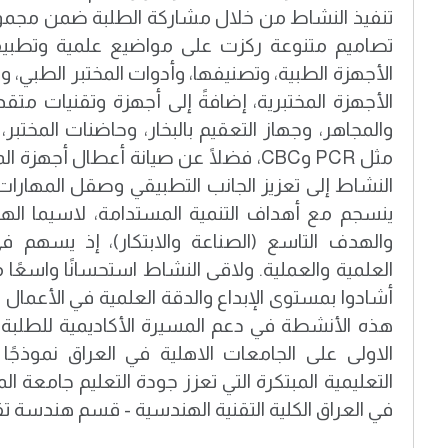
تنفيذ النشاط من خلال مشاركة الطلبة ضمن مجموع
تصاميم متنوعة ركزت على مواضيع علمية وتطب
الأجهزة الطبية، وتصنيفها، وأدوات المختبر الطبي، 
الأجهزة المختبرية، إضافةً إلى أجهزة وتقنيات متق
والمجاهر، وجهاز التعقيم بالبخار، وحاضنات المختبر
مثل PCR وCBC، فضلًا عن صيانة أعطال أجه
النشاط إلى تعزيز الجانب التطبيقي وصقل المهارات ا
ينسجم مع أهداف التنمية المستدامة، لاسيما الهدف 
والهدف التاسع (الصناعة والابتكار)، إذ يسهم ف
العلمية والعملية. ولاقى النشاط استحسانًا واسعًا
أشادوا بمستوى الإبداع والدقة العلمية في الأعمال
هذه الأنشطة في دعم المسيرة الأكاديمية للطلبة.
الاولى على الجامعات الاهلية في العراق نموذجًا 
التعليمية المبتكرة التي تعزز جودة التعليم جامعة ال
في العراق الكلية التقنية الهندسية - قسم هندسة تق