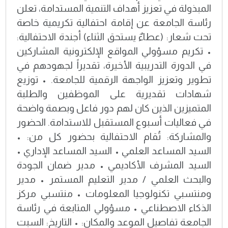
المبذولة في تعزيز أهداف التنمية المستدامة، تعلن
رئاسة الجامعة عن إقامة احتفالية تكريمية خاصة
تحت شعار: (عطاءٌ يستحق الثناء) أجندة الاحتفالية:
• تكريم مسؤولي المواقع الإلكترونية المشاركين
في الدورة التدريبية الأخيرة، تقديراً لجهودهم في
تطوير وتعزيز الواجهة الرقمية للجامعة. • توزيع
شهادات تقديرية على الموظفين والطلبة
المتميزين الذين كان لهم دور فاعل وبصمة واضحة
في فعاليات أسبوع المستقبل للاستدامة. الحضور
والمشاركة: تُقام الاحتفالية بحضور كل من: •
السيد المساعد العلمي • السيد المساعد الإداري •
السيد المشرف الأكاديمي • مدير ضمان الجودة
والبحث العلمي / مدير التعليم المستمر • مدير
ومنتسبي تكنولوجيا المعلومات • منتسبي مركز
الذكاء الاصطناعي • مسؤولي المتابعة في رئاسة
الجامعة تفاصيل الموعد والمكان: • التاريخ: السبت