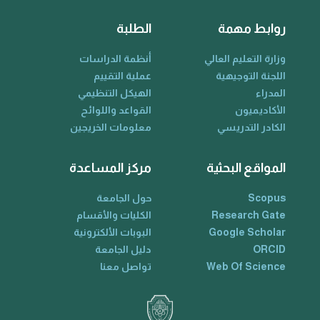
روابط مهمة
الطلبة
وزارة التعليم العالي
أنظمة الدراسات
اللجنة التوجيهية
عملية التقييم
المدراء
الهيكل التنظيمي
الأكاديميون
القواعد واللوائح
الكادر التدريسي
معلومات الخريجين
المواقع البحثية
مركز المساعدة
Scopus
حول الجامعة
Research Gate
الكليات والأقسام
Google Scholar
البوبات الألكترونية
ORCID
دليل الجامعة
Web Of Science
تواصل معنا