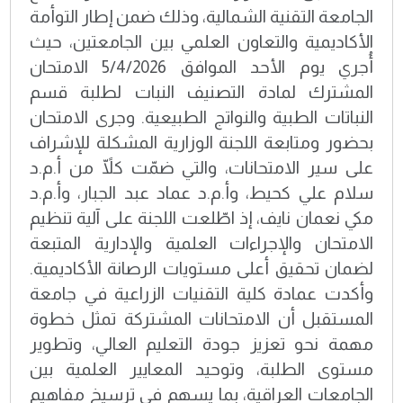
الجامعة التقنية الشمالية، وذلك ضمن إطار التوأمة
الأكاديمية والتعاون العلمي بين الجامعتين، حيث
أُجري يوم الأحد الموافق 5/4/2026 الامتحان
المشترك لمادة التصنيف النبات لطلبة قسم
النباتات الطبية والنواتج الطبيعية. وجرى الامتحان
بحضور ومتابعة اللجنة الوزارية المشكلة للإشراف
على سير الامتحانات، والتي ضمّت كلّاً من أ.م.د
سلام علي كحيط، وأ.م.د عماد عبد الجبار، وأ.م.د
مكي نعمان نايف، إذ اطّلعت اللجنة على آلية تنظيم
الامتحان والإجراءات العلمية والإدارية المتبعة
لضمان تحقيق أعلى مستويات الرصانة الأكاديمية.
وأكدت عمادة كلية التقنيات الزراعية في جامعة
المستقبل أن الامتحانات المشتركة تمثل خطوة
مهمة نحو تعزيز جودة التعليم العالي، وتطوير
مستوى الطلبة، وتوحيد المعايير العلمية بين
الجامعات العراقية، بما يسهم في ترسيخ مفاهيم