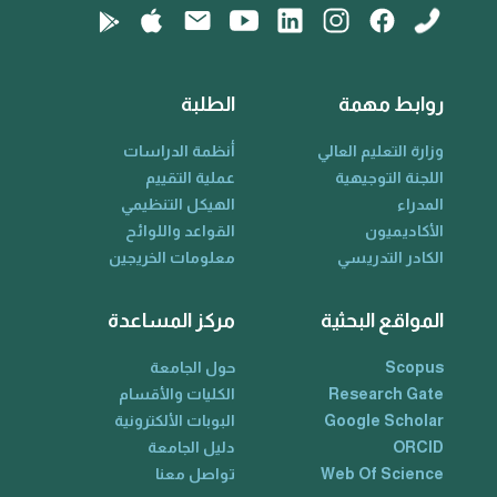
روابط مهمة
الطلبة
وزارة التعليم العالي
أنظمة الدراسات
اللجنة التوجيهية
عملية التقييم
المدراء
الهيكل التنظيمي
الأكاديميون
القواعد واللوائح
الكادر التدريسي
معلومات الخريجين
المواقع البحثية
مركز المساعدة
Scopus
حول الجامعة
Research Gate
الكليات والأقسام
Google Scholar
البوبات الألكترونية
ORCID
دليل الجامعة
Web Of Science
تواصل معنا