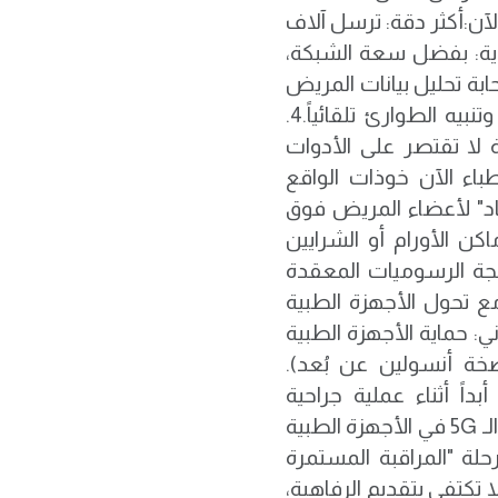
: ​أكثر دقة: ترسل آلاف
نبؤية: بفضل سعة الشبكة،
بة تحليل بيانات المريض
لحظياً والتنبؤ بالأزمة القلبية قبل وقوعها بدقائق، وتنبيه الطوارئ تلقائياً. ​4.
زة الطبية لا تقتصر على الأدوات
باء الآن خوذات الواقع
اثية الأبعاد" لأعضاء المريض فوق
ن الأورام أو الشرايين
بفضل قدرة الـ 5G على معالجة الرسوميات المعقدة
والخصوصية ​مع تحول الأجهزة الطبية
ني: حماية الأجهزة الطبية
أنسولين عن بُعد). ​
اً أثناء عملية جراحية
حساسة. ​الخاتمة: نحو طب استباقي لا علاجي ​إن دمج الـ 5G في الأجهزة الطبية
حلة "المراقبة المستمرة
 تكتفي بتقديم الرفاهية،