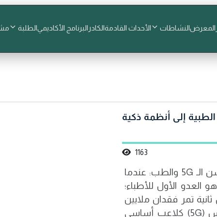
المعرض
النشاطات
الأحداث القادمة
الكادر
البرنامج الأكاديمي
الطلبة
مشا
ية 5G تُحول الأجهزة الطبية إلى أنظمة ذكية
1163
تم إعداد المقالة العلمية بواسطة : م.م رسل محسن الـ 5G والطب: عندما
هو العدو الأول للأطباء؛
ثانية تمر فقدان ملايين
الخلايا العصبية. اليوم، تدخل اتصالات الجيل الخامس (5G) كلاعب أساسي