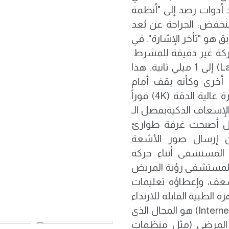
 أدوات رصد إلى "أنظمة
1. زمن الوصول المنخفض: الجراحة عن بُعد
بق هو "تأخر الإشارة". في
ى حركة غير دقيقة للمشرط.
بفضل تقنية الـ 5G، انخفض زمن الوصول (Latency) إلى 1 ميلي ثانية. هذا
أخرى وكأنه يقف أمام
المريض تماماً، حيث تنتقل حركة يده وبيانات الصورة عالية الدقة (4K) فوراً
يارات الإسعاف الذكية ​بفضل الـ
 بل أصبحت غرفة طوارئ
ين إرسال صور الأشعة
المستشفى أثناء حركة
ي المستشفى رؤية المريض
 التي يرتديها المسعف، وإعطاؤه تعليمات
 قبل وصولها. ​3. ثورة الأجهزة الطبية القابلة للارتداء
(IoMT) ​إنترنت الأشياء الطبية (Internet of Medical Things) هو المجال الذي
ها المرضى (مثل منظمات