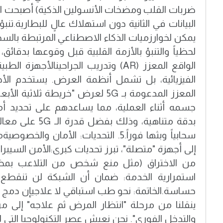
ضربات القلب ومضخات الأنسولين الذكية) أصبحت الآن
البيانات في الثانية دون استهلاك عالٍ للبطارية. ​ت
يمكن لخوارزميات الذكاء الاصطناعي المرتبطة بالسحا
الواقع المعزز (AR) وتدريب الجراحين ​الأجه
الفيزيائية، بل تشمل أنظمة العرض. يستخدم الأط
المعزز المدعومة بـ 5G لعرض "خريطة ثل
جسمه أثناء العملية، مما يساعدهم على تحديد أماك
بدقة متناهية، وذلك 
سحابياً وبثها فوراً. ​5. التحديات: الأمان 
إلى أجهزة "متصلة"، تبرز تحديات كبرى: ​الأمن السيبرا
من الاختراق (مثل منع شخص من التلاعب بمضخة 
استمرارية الخدمة: ضمان أن الشبكة لن تنقطع أبد
ينقلنا من مرحلة "انتظار المرض ثم علاجه" إلى مر
والتدخل الفوري". نحن نعيش عصر التكنولوجيا التي لا