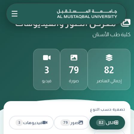
☰
معرض الصور والفيديوهات
كلية طب الأسنان
3
79
82
إجمالي العناصر
صورة
فيديو
تصفية حسب النوع
الكل
صور
فيديوهات
3
79
82