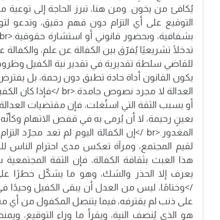
يُكافئ من يخون. ومن هنا، تبرز الحاجة إلى توعية م
التوقيع على أي التزام دون فهم دقيق، وتدعو لتو
تدخلًا تشريعيًا يُفرّق بين الكفالة عن علم، والكفال
للقاضي سلطة تقديرية في تقدير نية الكفيل وظروف 
يكون القانون أداة حادة تطبق دون رحمة، بل يفترض
العدالة لا مجرد نصوص جامدة.<
أو بسبب الثقة التي استُغلت، فإن مقتضيات العدالة
بعينٍ رحيمة، لا أن يُرمى به في قفص الاتهام وكأنّه 
المغدور.<br />إن الكفالة اليوم لم تعد مجرّد ال
لقيم المجتمع، ومرآة تعكس مدى احترام الناس للث
هذا العبث بثقافة الكفالة، فإن الثقة المجتمعية 
/>وختامًا، ليس من العدل أن يبقى الكفيل وحيدًا ف
على ذنب لم يقترفه، فيما يتنصل المكفول من أي مس
هو الذي يُنصف النية، ويقرأ ما وراء التوقيع، ويم