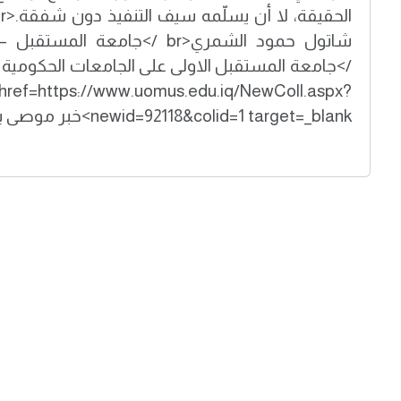
ps://www.uomus.edu.iq/NewColl.aspx?
newid=92118&colid=1 target=_blank>خبر موصى به ( إضغط هنا )</a>