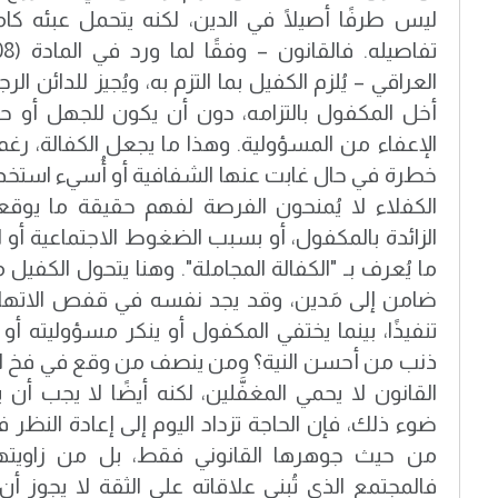
ليس طرفًا أصيلًا في الدين، لكنه يتحمل عبئه كام
العراقي – يُلزم الكفيل بما التزم به، ويُجيز للدائن ا
أخل المكفول بالتزامه، دون أن يكون للجهل أو حس
الإعفاء من المسؤولية. وهذا ما يجعل الكفالة، رغم 
خطرة في حال غابت عنها الشفافية أو أُسيء استخدام
الكفلاء لا يُمنحون الفرصة لفهم حقيقة ما يوقع
الزائدة بالمكفول، أو بسبب الضغوط الاجتماعية أو الع
ما يُعرف بـ "الكفالة المجاملة". وهنا يتحول الكفي
ضامن إلى مَدين، وقد يجد نفسه في قفص الاتهام، ي
تنفيذًا، بينما يختفي المكفول أو ينكر مسؤوليته أو
القانون لا يحمي المغفَّلين، لكنه أيضًا لا يجب أن
ضوء ذلك، فإن الحاجة تزداد اليوم إلى إعادة النظر
من حيث جوهرها القانوني فقط، بل من زاويتها ا
فالمجتمع الذي تُبنى علاقاته على الثقة لا يجوز أن