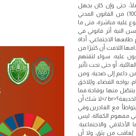
لًا، حتى وإن كان يجهل
تفاصيله. فالقانون – وفقًا لما ورد في المادة (1008) من القانون المدني
لرجوع عليه مباشرة، متى ما
ن النية أثر قانوني في
طابعها الاجتماعي، أداة
ها.اللافت أن كثيرًا من
ون عليه، سواء لثقتهم
ائلية، أو حتى تحت تأثير
ل من داعم إلى ضحية، ومن
واجه القضاء، ويُلاحَق
 يتنصّل منها بوقاحة.فما
ذنب من أحسن النية؟ ومن ينصف من وقع في فخ الخديعة؟<br />لا شك أن
 يتواطأ مع الغادرين.وفي
 في مفهوم الكفالة، ليس
لأخلاقي والاجتماعية.
 يُعاقب من يثق، ولا أن