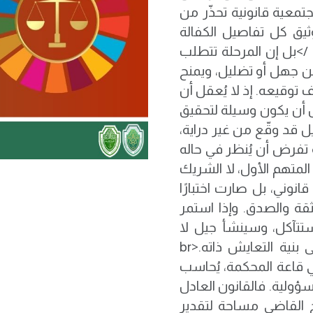
جتمعية قانونية تحذّر من
ثيق كل تفاصيل الكفالة
بشفافية، وبحضور قانوني أو استشارة حقوقية.<br />بل إن المرحلة تتطلب
ة عن جهل أو تضليل، ويمنح
توقيعه. إذ لا يُعقل أن
 أن يكون وسيلة لتحقيق
br />فإذا كان الكفيل قد وقّع من غير دراية،
 تفرض أن يُنظر في حاله
المتهم الأول، لا الشريك
تزام قانوني، بل صارت اختبارًا
قة والصدق. وإذا استمر
ستتآكل، وسينشأ جيل لا
يعرف إلا الحذر والشك، وهو ما يشكّل خطرًا على بنية التعايش ذاته.<br
ي قاعة المحكمة، يُحاسب
ؤولية. فالقانون العادل
نح القاضي مساحة لتقدير