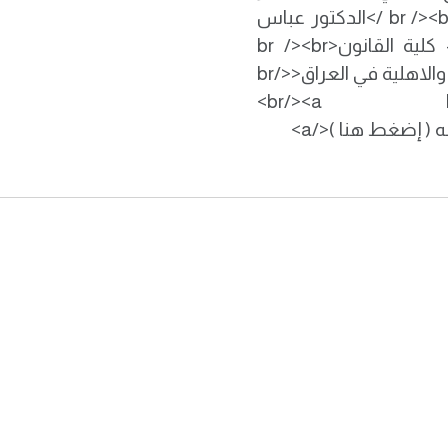
الحقيقة، لا أن يسلّمه سيف التنفيذ دون شفقة.<br /><br />الدكتور عباس
شاتول حمود الشمري<br />جامعة المستقبل – كلية القانون<br /><br
/>جامعة المستقبل الاولى على الجامعات الحكومية والاهلية في العراق<br/>
<br/><a href=htt