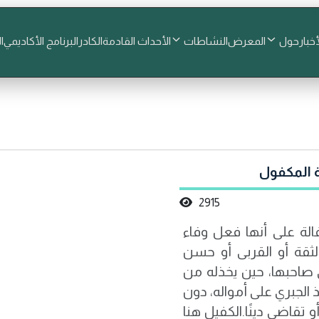
أخبار
حول
المعرض
النشاطات
الأحداث القادمة
الكادر
البرنامج الأكاديمي
ا
ة المكفول
2915
فالة على أنها فعل وفاء
ثقة أو القربى أو حسن
ى صاحبها، حين يخذله من
 الجبري على أمواله، دون
تقاضى دينًا.الكفيل هنا