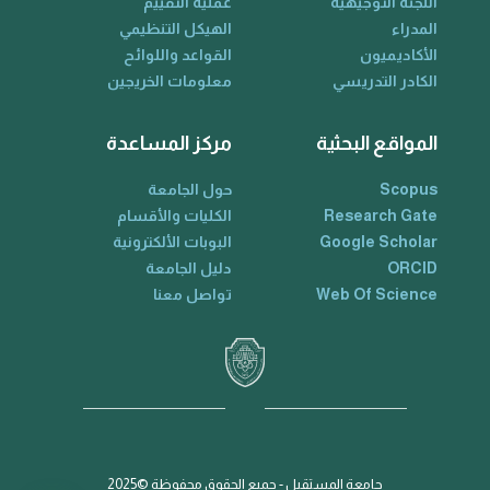
اللجنة التوجيهية
عملية التقييم
المدراء
الهيكل التنظيمي
الأكاديميون
القواعد واللوائح
الكادر التدريسي
معلومات الخريجين
المواقع البحثية
مركز المساعدة
Scopus
حول الجامعة
Research Gate
الكليات والأقسام
Google Scholar
البوبات الألكترونية
ORCID
دليل الجامعة
Web Of Science
تواصل معنا
جامعة المستقبل - جميع الحقوق محفوظة ©2025