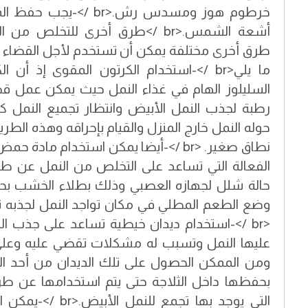
خرطوم هوز ومسدس رش.<br />
طرق أخرى مختلفة يمكن أن تستخدم لأجل القضاء ع
ما يلي<br />-استخدام الكرتون المقوى إذ أ
السليلوز الهام في غذاء النمل حيث يمكن عمل ق
رطبة لجذب النمل الأبيض وانتظار تجميع النمل كل
حوله النمل خارج المنزل والقيام بإحراقه وهذه الط
نطاق صغير. <br />-أيضا يمكن استخدام ماد
الفعالة التي تساعد على التخلص من النمل عن ط
حالة شلل لجهازه العصبي وذلك بطلاء الخشب بح
وضع الطعم المطلي في مكان تواجد النمل لجذبه ثم
<br />-استخدام ديدان خيطية تساعد على جذب ا
ومن الممكن الحصول على تلك الديدان من أحد الم
بحفظها داخل الثلاجة حتى يتم استخدامها عن ط
التي يوجد بها تجمع لل