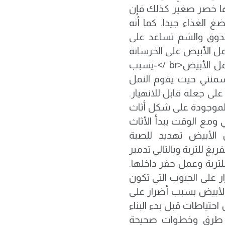
ها خصر صغير كذلك فإن
الغذاء جيدا. كما أنه
ذوق والشم تساعد على
ل الأبيض على الخرسانة
وكذلك كيفية التخلص منه.<br />ما هي أضرار النمل الأبيض<br />-يسبب
إسمنتي حيث يقوم النمل
ى جعله قابل للانهيار.
 الموجودة على شكل أثاث
ومع الوقت يبدأ الأثاث
 يسبب النمل الأبيض تهديد للصبة
<br />-أيضا يحدث تفريغ للتربة وبالتالي تدمير
تربة وعمل حفر داخلها.
ر على الحبوب التي تكون
 />-كما أن النمل الأبيض بسبب أضرار على
 />كيف يمكن عمل احتياطات قبل بدء البناء
ند القيام بوضع طرق وخطوات صحيحة