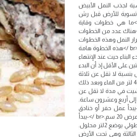
سية لجذب النمل الأبيض
ا بعد. <br />-يتم عمل تسوية للأرض قبل رش
لنمل الأبيض وذلك قبل بداية البناء.<br />ما هي خطوات وقاية
ات الخرسانية ضد أضرار النمل الأبيض<br />هناك عدد من الخطوات
رار النمل وهذه الخطوات
كالتالي<br />الخطوة الأولى وهي القواعد والجسور<br />هذه الخطوة هامة
لبناء حيث عند الإنتهاء
 على الأقل إذ أن البدء
بنسبة لا تقل عن ثلاثة
لتر من المادة التي يتم خلطها بنسبة 1لتر مبيد إلى 49 لتر من الماء وبعد ذلك
ن شيت في مدة لا تقل عن
إلى أربع وعشرون ساعة.
طوة الثانية وهي الخنادق أو الحفر<br />-يبدأ عمل حفر أو خنادق
بطول المحيط الخارجي للمبنى على عمق 60 سم وعرض 20 سم.<br />-يبدأ
عمل تشبيع لتلك الخنادق بالمحلول حيث لكل متر طولي يوضع 2لتر محلول.
على الفور. <br />الخطوة الثالثة وهي تحت الأرض