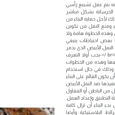
إنه يتم عمل تشبيع رأسي
لخرسانة بشكل مباشر
لك لأجل حماية البناء من
ء ومنع النمل من تكوين
ى وهذه الخطوة هامة ولا
 بعض احتياطات ينبغي
 النمل الأبيض الذي يدمر
الخرسانة ويؤدي إلى تقصير عمر المبنى والتي منها<br />-يجب أولا التعرف
يعها وهذه من الخطوات
ء وذلك في حال استخدام
 المياه الجوفية.<br />-لابد وأن يكون القائم على البناء
تنفيذها ضد النمل الأبيض
ع المقاول من الباطن أو المقاول
ة التطبيق وإعداد العمل.
 بدء البناء أن تزال كافة
ائط البلاستيكية وأيضا