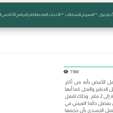
أخبار
حول
المعرض
النشاطات
الأحداث القادمة
الكادر
البرنامج الأكاديمي
ا
7360
الحمزه<br />يتميز النمل الأبيض بأنه من أكثر
دبابير والنحل كما أنها
من رتبة غشائيات الأجنحة ويصل طول النملة الواحدة إلى 2 ملم , وذلك للنمل
 ملم ، النمل الأبيض يفضل دائما العيش في
نمل الجسدي بأن حجمها