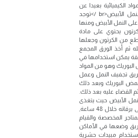
-يجب حفظ المواد الكيميائية بعيدا عن
أشعة الشمس.<br />طرق أخرى للتخلص من النمل الأبيض<br />توجد
لى النمل الأبيض ومنها
ن الكرتون يحتوي على مادة
طع من الكرتون وجعلها
ه ثم أخذ الورق المجمع
ريقة يمكن استخدامها في
ة حمض البوريك وهو من المواد
ريق تجفيف النمل وعمل
مض البوريك وبعد ذلك
 القضاء عليه بعد ذلك.
لنمل الأبيض حيث يتغذى
عليها النمل وتسبب له مشكلات تقضي عليه وعلى يرقاته خلال 48 ساعة,
تاجر المخصصة والقيام
ريق وضعها في الأماكن
نمل الأبيض.<br />-يمكن استخدام مبيدات حشرية