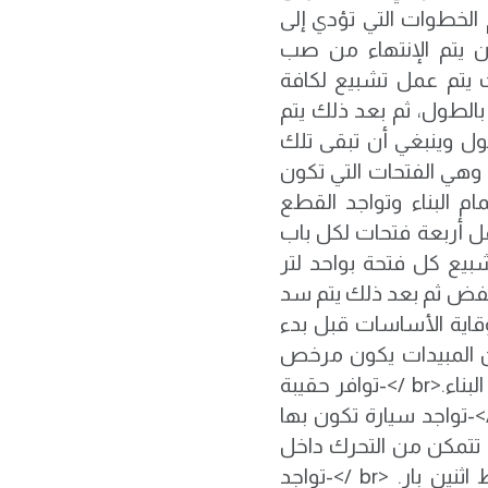
<br />هذه من أهم الخطوات التي تؤدي إلى
أن يتم الإنتهاء من صب
ث يتم عمل تشبيع لكافة
بالطول، ثم بعد ذلك يتم
ول وينبغي أن تبقى تلك
 />الخطوة الرابعة وهي الفتحات التي تكون
د إتمام البناء وتواجد القطع
مل أربعة فتحات لكل باب
40 سم حيث يتم تشبيع كل فتحة بواحد لتر
فض ثم بعد ذلك يتم سد
استخدامه لوقاية الأساسات قبل بدء
استخدام نوع من المبيدات يكون مرخص
ومعتمد للوقاية من النمل الأبيض وذلك قبل بداية البناء.<br />-توافر حقيبة
عافات الأولية تكون محتوى على فيتامين<br />-تواجد سيارة تكون بها
 تتمكن من التحرك داخل
أرض البناء.<br />-توافر ماكينة رش وتكون بضغط اثنين بار. <br />-تواجد