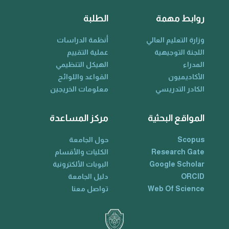
روابط مهمة
الطلبة
وزارة التعليم العالي
أنظمة الدراسات
اللجنة التوجيهية
عملية التقييم
المدراء
الهيكل التنظيمي
الأكاديميون
القواعد واللوائح
الكادر التدريسي
معلومات الخريجين
المواقع البحثية
مركز المساعدة
Scopus
حول الجامعة
Research Gate
الكليات والأقسام
Google Scholar
البوبات الألكترونية
ORCID
دليل الجامعة
Web Of Science
تواصل معنا