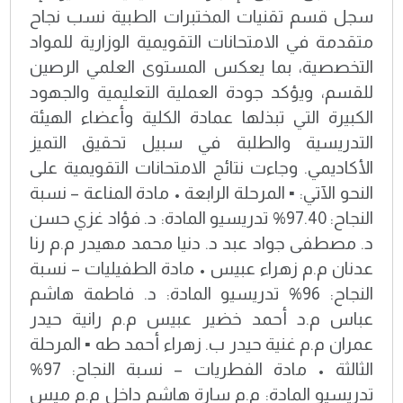
سجل قسم تقنيات المختبرات الطبية نسب نجاح
متقدمة في الامتحانات التقويمية الوزارية للمواد
التخصصية، بما يعكس المستوى العلمي الرصين
للقسم، ويؤكد جودة العملية التعليمية والجهود
الكبيرة التي تبذلها عمادة الكلية وأعضاء الهيئة
التدريسية والطلبة في سبيل تحقيق التميز
الأكاديمي. وجاءت نتائج الامتحانات التقويمية على
النحو الآتي: ▪️ المرحلة الرابعة • مادة المناعة – نسبة
النجاح: 97.40% تدريسيو المادة: د. فؤاد غزي حسن
د. مصطفى جواد عبد د. دنيا محمد مهيدر م.م رنا
عدنان م.م زهراء عبيس • مادة الطفيليات – نسبة
النجاح: 96% تدريسيو المادة: د. فاطمة هاشم
عباس م.د أحمد خضير عبيس م.م رانية حيدر
عمران م.م غنية حيدر ب. زهراء أحمد طه ▪️ المرحلة
الثالثة • مادة الفطريات – نسبة النجاح: 97%
تدريسيو المادة: م.م سارة هاشم داخل م.م ميس