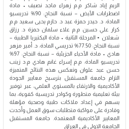
الريم إياد شاكر م.م زهراء ماجد نصيف • مادة
اضطرابات الأيض – نسبة النجاح: 90% تدريسيو
المادة: د. حيدر حمزة عبد د. حازم يحيى سعيد م.م
كرار علي حسين م.م علاء سلمان حمزة د. رزاق
شعلان ▪️ المرحلة الثانية • مادة البكتيريا الطبية –
نسبة النجاح: 77.50% تدريسي المادة: د. أمير مزهر
هادي • مادة الأحياء الجزيئية – نسبة النجاح: 97%
تدريسيو المادة: م.م إسراء غانم هادي م.د زينب
حسن عبد علوان وتعكس هذه النتائج المتميزة
التزام جامعة المستقبل بترسيخ معايير الجودة
الأكاديمية والارتقاء بالمستوى العلمي، عبر توفير
بيئة تعليمية متطورة وكوادر تدريسية كفوءة، بما
يسهم في إعداد ملاكات طبية وصحية مؤهلة
وقادرة على مواكبة متطلبات سوق العمل وأحدث
المعايير الأكاديمية المعتمدة. جامعة المستقبل
الجامعة الاولى في العراق