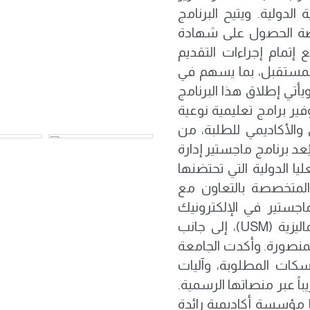
الدولية. ويتيح البرنامج
رصة الحصول على شهادة
تمام إجراءات التقديم
المستقبل، بما يسهم في
يأتي إطلاق هذا البرنامج
فير برامج تعليمية نوعية
الأكاديمي للطلبة، من
د برنامج ماجستير إدارة
ا الدولية التي تحتضنها
 المتخصصة بالتعاون مع
جستير في الإلكترونيك
والتشريح السريري بالتعاون مع جامعة العلوم الماليزية (USM)، إلى جانب
لمنصورة. وأكدت الجامعة
كات المطلوبة، وآليات
باً عبر منصاتها الرسمية.
مؤسسة أكاديمية رائدة