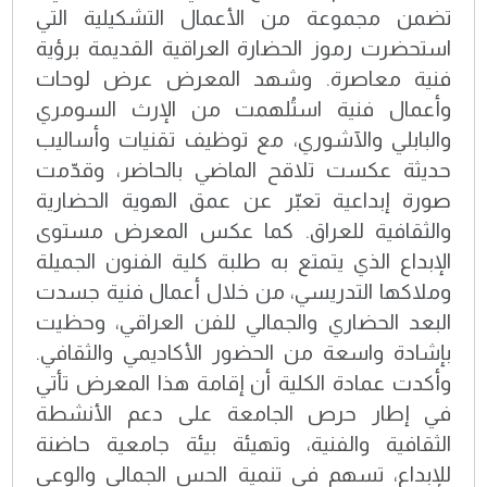
تضمن مجموعة من الأعمال التشكيلية التي
استحضرت رموز الحضارة العراقية القديمة برؤية
فنية معاصرة. وشهد المعرض عرض لوحات
وأعمال فنية استُلهمت من الإرث السومري
والبابلي والآشوري، مع توظيف تقنيات وأساليب
حديثة عكست تلاقح الماضي بالحاضر، وقدّمت
صورة إبداعية تعبّر عن عمق الهوية الحضارية
والثقافية للعراق. كما عكس المعرض مستوى
الإبداع الذي يتمتع به طلبة كلية الفنون الجميلة
وملاكها التدريسي، من خلال أعمال فنية جسدت
البعد الحضاري والجمالي للفن العراقي، وحظيت
بإشادة واسعة من الحضور الأكاديمي والثقافي.
وأكدت عمادة الكلية أن إقامة هذا المعرض تأتي
في إطار حرص الجامعة على دعم الأنشطة
الثقافية والفنية، وتهيئة بيئة جامعية حاضنة
للإبداع، تسهم في تنمية الحس الجمالي والوعي