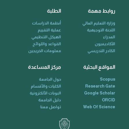
روابط مهمة
الطلبة
وزارة التعليم العالي
أنظمة الدراسات
اللجنة التوجيهية
عملية التقييم
المدراء
الهيكل التنظيمي
الأكاديميون
القواعد واللوائح
الكادر التدريسي
معلومات الخريجين
المواقع البحثية
مركز المساعدة
Scopus
حول الجامعة
Research Gate
الكليات والأقسام
Google Scholar
البوبات الألكترونية
ORCID
دليل الجامعة
Web Of Science
تواصل معنا