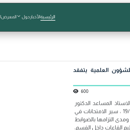
الرئيسية
الأخبار
حول
المعرض
ا
للشؤون العلمية يتفقد
600
استاذ المساعد الدكتور
ميثم عبد الخضر جبار ، صباح اليوم الموافق 19/4/2026 ، سير الامتحانات في
 ومدى التزامها بالضوابط
ظيم القاعات داخل القسم،