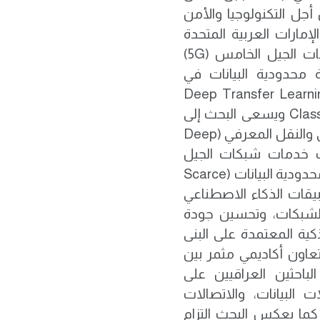
أجل التكنولوجيا والأمن
ولة الإمارات العربية المتحدة
خلال عام 2025. وجاء البحث بعنوان: تصنيف خدمات الجيل الخامس (5G)
 محدودية البيانات في
Deep Transfer Learning Based 
Classification for Scarce Datasets in 5G Networks ويسعى البحث إلى
تقديم نموذج متقدم قائم على تقنيات التعلم العميق والنقل المعرفي (Deep
ات تصنيف خدمات شبكات الجيل
الخامس (5G)، ولا سيما في البيئات التي تعاني من محدودية البيانات (Scarce
 تطبيقات الذكاء الاصطناعي
الشبكات، وتحسين جودة
 التطبيقات الذكية المعتمدة على البنى
تعاون أكاديمي مثمر بين
احثين العراقيين على
 البيانات، والاتصالات
 كما يعكس البحث التزام